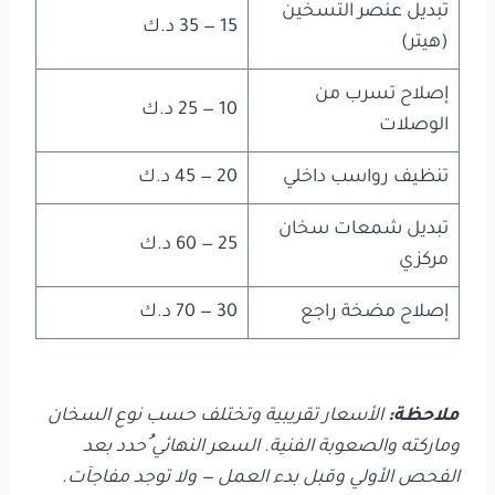
تبديل عنصر التسخين
15 — 35 د.ك
(هيتر)
إصلاح تسرب من
10 — 25 د.ك
الوصلات
تنظيف رواسب داخلي
20 — 45 د.ك
تبديل شمعات سخان
25 — 60 د.ك
مركزي
إصلاح مضخة راجع
30 — 70 د.ك
ملاحظة:
الأسعار تقريبية وتختلف حسب نوع السخان
وماركته والصعوبة الفنية. السعر النهائي ُحدد بعد
الفحص الأولي وقبل بدء العمل — ولا توجد مفاجآت.