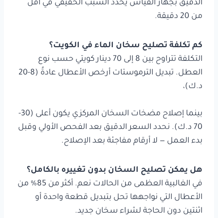
الدقيق بجهاز القياس يُحدد السبب الحقيقي في أقل
من 20 دقيقة.
كم تكلفة تصليح سخان الماء في الكويت؟
التكلفة تتراوح بين 8 إلى 70 دينار كويتي حسب نوع
العطل. تبديل الترموستات أرخص الأعطال عادةً (8-20
د.ك)،
بينما إصلاح مضخات السخان المركزي يكون أعلى (30-
70 د.ك). نحدد السعر الدقيق بعد الفحص الأولي وقبل
بدء العمل — لا أرقام مفاجئة بعد الإصلاح.
هل يمكن تصليح السخان بدون تغييره بالكامل؟
في الغالبية العظمى من الحالات نعم. أكثر من 85% من
الأعطال التي نواجهها تحل بتبديل قطعة واحدة أو
اثنتين دون الحاجة لشراء سخان جديد.