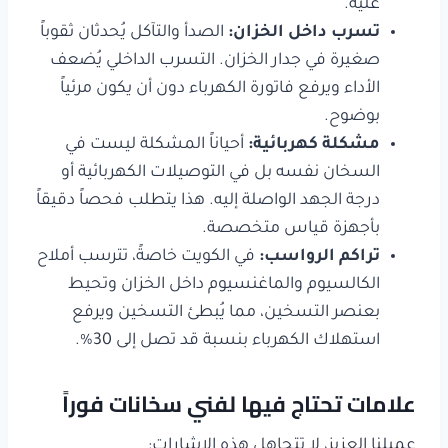
عليه.
تسرب داخل الخزان
:
الصدأ والتآكل يُحدثان ثقوباً
صغيرة في جدار الخزان. التسرب الداخلي يُضعف
الأداء ويرفع فاتورة الكهرباء دون أن يكون مرئياً
بوضوح.
مشكلة كهربائية
:
أحياناً المشكلة ليست في
السخان نفسه بل في التوصيلات الكهربائية أو
درجة الجهد الواصلة إليه. هذا يتطلب فحصاً دقيقاً
بأجهزة قياس متخصصة.
تراكم الرواسب
:
في الكويت خاصةً، تترسب أملاح
الكالسيوم والماغنسيوم داخل الخزان وتحيط
بعنصر التسخين، مما يُبطئ التسخين ويرفع
استهلاك الكهرباء بنسبة قد تصل إلى 30%.
علامات تحتاج فيها لفني سخانات فوراً
عميلنا العزيز، لا تتجاهل هذه الإشارات: