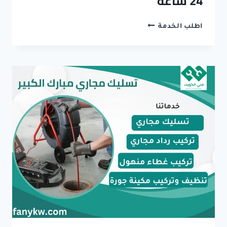
24 ساعة
تسليك
اطلب الخدمة
مجاري
الجهراء
–
فتح
انسدادت
وتنظيف
مواسير
الصرف
24
ساعة