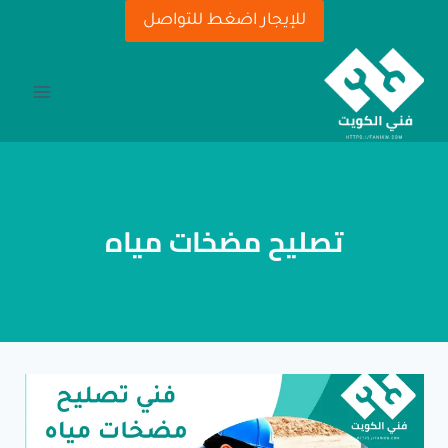
لتجاوز
للإيجار اضغط للتواصل
لى
لمحتوى
تصليح مضخات مياه