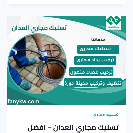
الرميثية
–
خدمات
مجاري
وادوات
صحية
بالضمان
تسليك مجاري
تسليك مجاري العدان – افضل