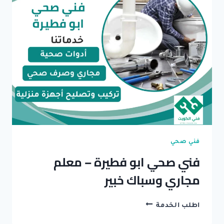
/
خدمة
سحب
وشفط
الجورة
فني صحي
فني صحي ابو فطيرة – معلم
مجاري وسباك خبير
فني
اطلب الخدمة
صحي