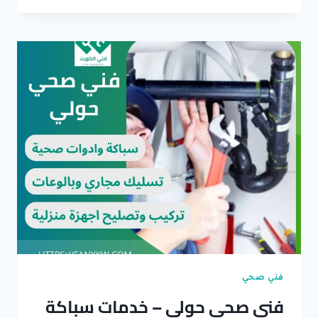
المطلاع
..
فتح
انسدادات
وتنظيف
بواليع
فني صحي
فني صحي حولي – خدمات سباكة