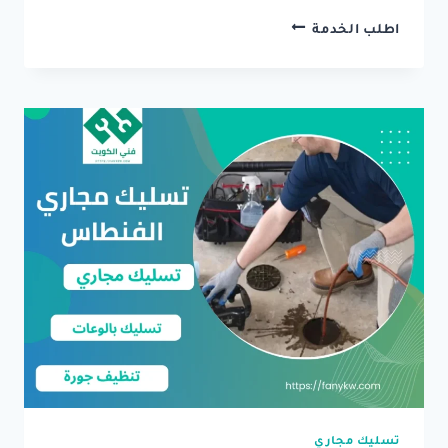
تسليك
اطلب الخدمة
مجاري
النعيم
..
شركة
وفنيين
محترفين
بافضل
اسعار
تسليك مجاري