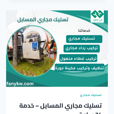
ابو
فطيرة
–
معلم
مجاري
وسباك
خبير
تسليك مجاري
تسليك مجاري المسايل – خدمة