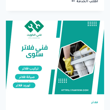
فني
اطلب الخدمة
فلاتر
مياه
القرين
[
للايجار
]
تركيب
وتصليج
كل
انواع
الفلاتر
باسعار
تنافسية
فلاتر