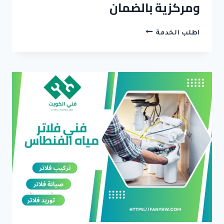
ومركزية بالضمان
فني
اطلب الخدمة
فلاتر
مياه
النعيم
[
للايجار
]
تركيب
وتصليح
فلاتر
منزلية
ومركزية
بالضمان