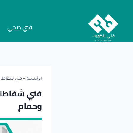
لتجاوز
لى
لمحتوى
فني صحي
س
الرئيسية
»
فني شفاطات 
فني شفاطات
وحمام