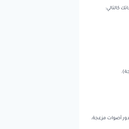
ك كالتالي:
ة).
ور أصوات مزعجة،