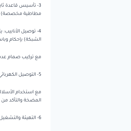
3- تأسيس قاعدة ثا
مطاطية مخصصة) لتقل
4- توصيل الأنابيب:
الشبكة) بإحكام وبا
مع تركيب صمام عدم 
5- التوصيل الكهربائي الآمن: يقوم فني كهرباء متخصص بتوصيل المضخة بمصدر الطاقة بشكل آمن،
مع استخدام الأسلاك 
المضخة والتأكد من
6- التهيئة والتشغيل التجريبي: نقوم بتعبئة المضخة وخط السحب بالماء (Priming) إذا لزم الأمر،