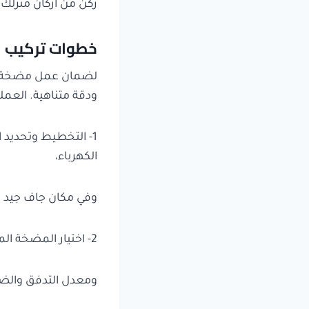
ركن من أركان منزلك.
خطوات تركيب ا
لضمان عمل مضخة ال
ودقة متناهية. العملي
1- التخطيط وتحديد 
الكهرباء،
وفي مكان جاف جيد ال
2- اختيار المضخة المناسبة: بناءً على التقييم الأولي، نساعدك في اختيار المضخة ذات القدرة (حصان)،
ومعدل التدفق والضغط