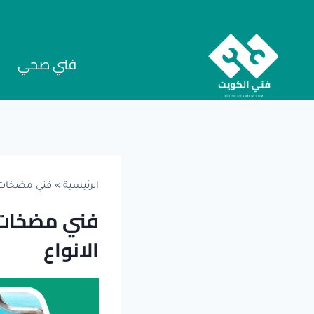
لتجاوز
لى
لمحتوى
فني صحي
س
الرئيسية
»
فني مضخات ص
فني مضخات ص
الانواع