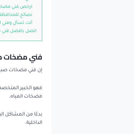
ارخص فني مضخات
نصائح للمحافظة 
أنت تسأل وفني ا
اتصل بافضل فني م
فني مضخات صب
إن فني مضخات صباح 
فهو الخبير المتخصص
مضخات المياه،
بدءًا من المشاكل ا
الداخلية.